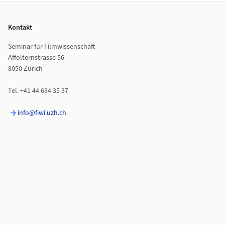
Footer
Kontakt
Seminar für Filmwissenschaft
Affolternstrasse 56
8050 Zürich
Tel. +41 44 634 35 37
info@fiwi.uzh.ch