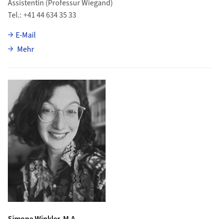
Assistentin (Professur Wiegand)
Tel.
+41 44 634 35 33
E-Mail
über Nadine Soraya Vafi
Mehr
Simone Winkler, M.A.