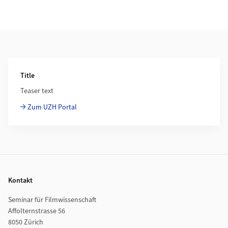
Weiterführende Informationen
Title
Teaser text
Zum UZH Portal
Footer
Kontakt
Seminar für Filmwissenschaft
Affolternstrasse 56
8050 Zürich